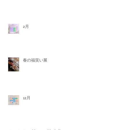
2月
春の福笑い展
12月