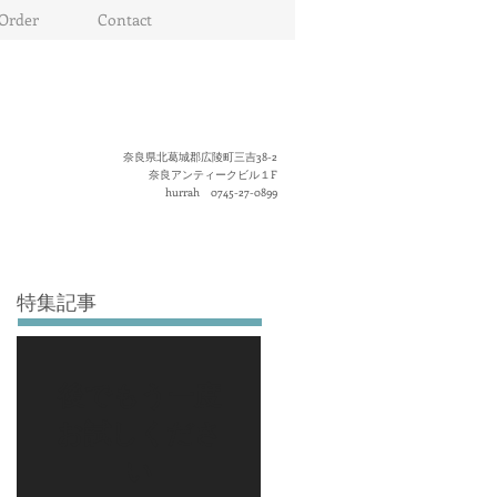
Order
Contact
奈良県北葛城郡広陵町三吉38-2
奈良アンティークビル１F
hurrah 0745-27-0899
特集記事
後でもう一度
お試しくださ
い