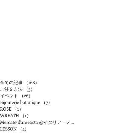
全ての記事
（168）
168件の記事
ご注文方法
（5）
5件の記事
イベント
（26）
26件の記事
Bijouterie botanique
（7）
7件の記事
ROSE
（1）
1件の記事
WREATH
（1）
1件の記事
Mercato d'ametista @イタリアーノアランチャ
（2）
2件の記事
LESSON
（4）
4件の記事