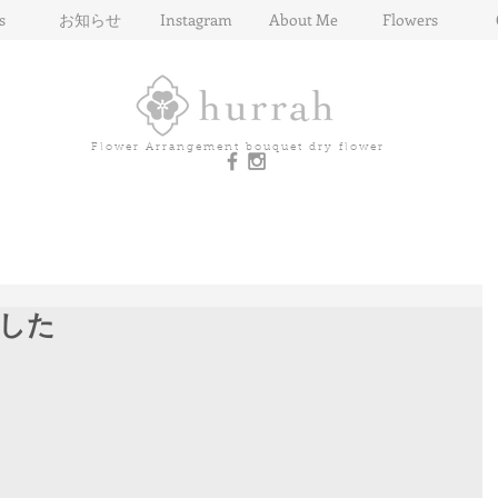
s
お知らせ
Instagram
About Me
Flowers
Flower Arrangement bouquet dry flower
した