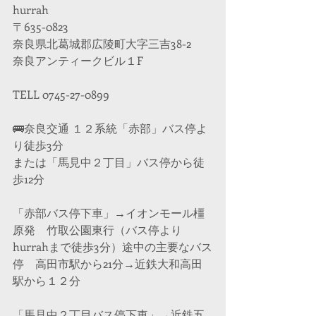
hurrah
〒635-0823
奈良県北葛城郡広陵町大字三吉38-2
奈良アンティークビル１F
TELL 0745-27-0899
🚌奈良交通 １２系統「赤部」バス停よ
り徒歩3分
または「馬見中２丁目」バス停から徒
歩12分
「赤部バス停下車」→イオンモール橿
原発　竹取公園東行（バス停より
hurrahまで徒歩3分）途中の主要なバス
停　高田市駅から21分→近鉄大和高田
駅から１２分
「馬見中２丁目バス停下車」→近鉄五