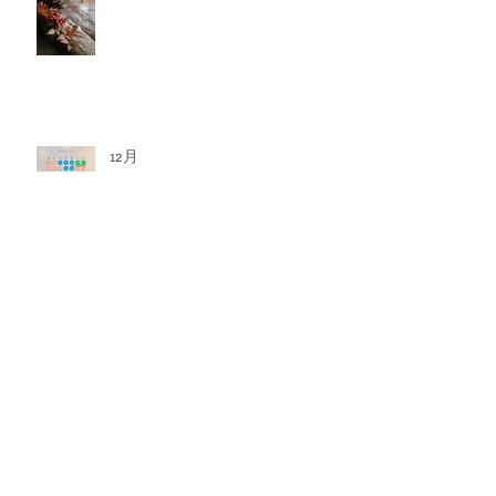
12月
Twinkle, twinkle. litlle star 2025
Bijouterie botanique 2025