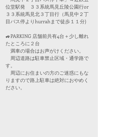
位堂駅発　３３系統馬見丘陵公園行or 
３３系統馬見北３丁目行（馬見中２丁
目バス停よりhurrahまで徒歩１１分)
🚙PARKING 店舗前共有4台＋少し離れ
たところに２台
　満車の場合はお声がけください。
​　周辺道路は駐車禁止区域・通学路で
す。　　　　　　　　　　　　
　周辺にお住まいの方のご迷惑にもな
りますので路上駐車は絶対におやめく
ださい。