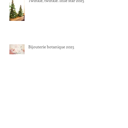
Twinkle, twinkle. litlle star 2025
Bijouterie botanique 2025
１１月
アーカイブ