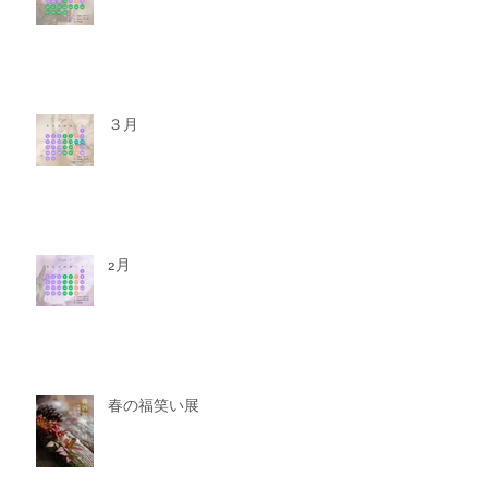
３月
2月
春の福笑い展