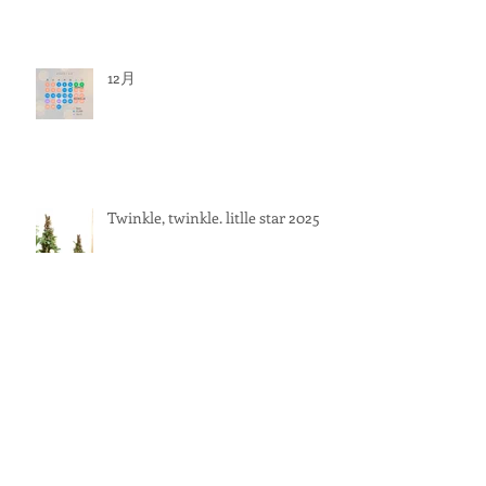
12月
Twinkle, twinkle. litlle star 2025
Bijouterie botanique 2025