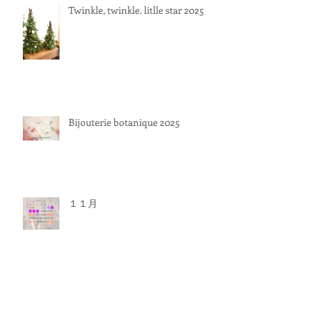
Twinkle, twinkle. litlle star 2025
Bijouterie botanique 2025
１１月
アーカイブ