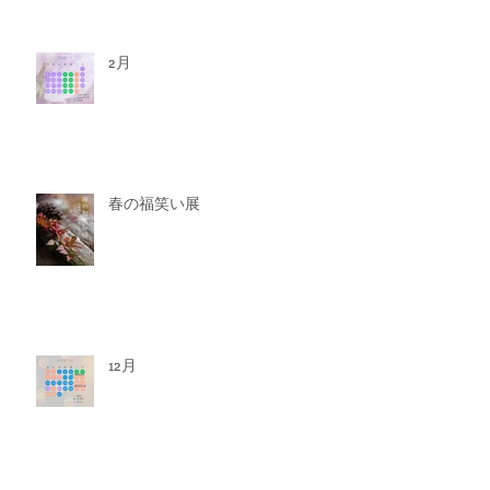
2月
春の福笑い展
12月