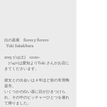
白の器展　flores y florero
  Yuki Sakakibara 
2023 7/13(土)　10:00~
　7/14㈰は愛知よりYuki さんがお店に
きてくださいます。
彼女との出会いは４年ほど前の常滑陶
器市。
いくつかの白い器に目がひきつけら
れ、その中のピッチャーひとつを連れ
て帰りました。