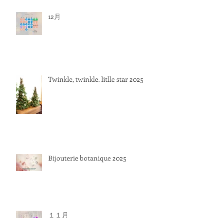
12月
Twinkle, twinkle. litlle star 2025
Bijouterie botanique 2025
１１月