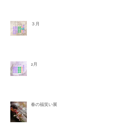
３月
2月
春の福笑い展