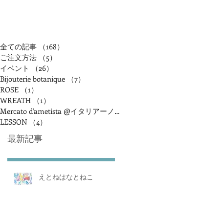
全ての記事
（168）
168件の記事
ご注文方法
（5）
5件の記事
イベント
（26）
26件の記事
Bijouterie botanique
（7）
7件の記事
ROSE
（1）
1件の記事
WREATH
（1）
1件の記事
Mercato d'ametista @イタリアーノアランチャ
（2）
2件の記事
LESSON
（4）
4件の記事
最新記事
えとねはなとねこ