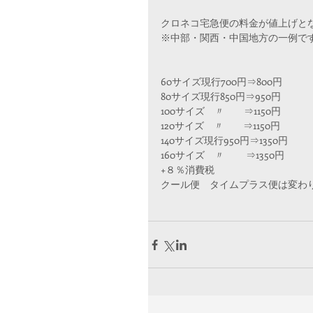
クロネコ宅急便の料金が値上げと
※中部・関西・中国地方の一例で
60サイズ現行700円⇒800円
80サイズ現行850円⇒950円
100サイズ　〃　　⇒1150円
120サイズ　〃　　⇒1150円
140サイズ現行950円⇒1350円
160サイズ　〃　　 ⇒1350円
+８％消費税
クール便　タイムプラス便は変わ