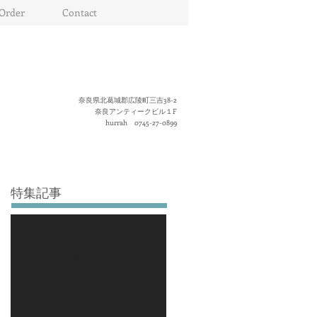
Order
Contact
奈良県北葛城郡広陵町三吉38-2
奈良アンティークビル１F
hurrah 0745-27-0899
特集記事
後でもう一度
お試しくださ
い