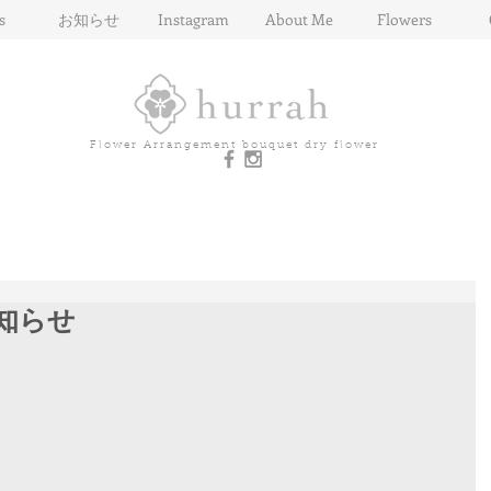
s
お知らせ
Instagram
About Me
Flowers
Flower Arrangement bouquet dry flower
知らせ