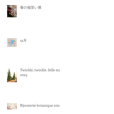
春の福笑い展
12月
Twinkle, twinkle. litlle star
2025
Bijouterie botanique 2025