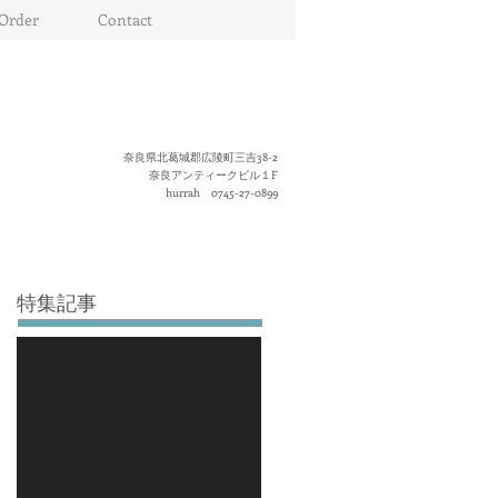
Order
Contact
奈良県北葛城郡広陵町三吉38-2
奈良アンティークビル１F
hurrah 0745-27-0899
特集記事
後でもう一度
お試しくださ
い