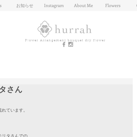
s
お知らせ
Instagram
About Me
Flowers
Flower Arrangement bouquet dry flower
タさん
。
流れています。
。
モリタさんでの