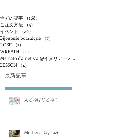
全ての記事
（168）
168件の記事
ご注文方法
（5）
5件の記事
イベント
（26）
26件の記事
Bijouterie botanique
（7）
7件の記事
ROSE
（1）
1件の記事
WREATH
（1）
1件の記事
Mercato d'ametista @イタリアーノアランチャ
（2）
2件の記事
LESSON
（4）
4件の記事
最新記事
えとねはなとねこ
Mother's Day 2026