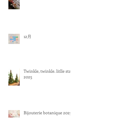
12月
Twinkle, twinkle. litlle star
2025
Bijouterie botanique 2025