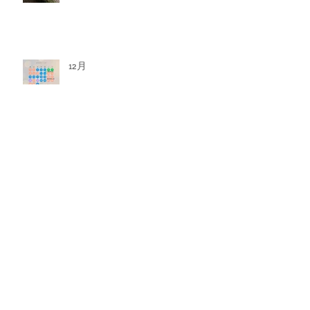
12月
Twinkle, twinkle. litlle star 2025
Bijouterie botanique 2025