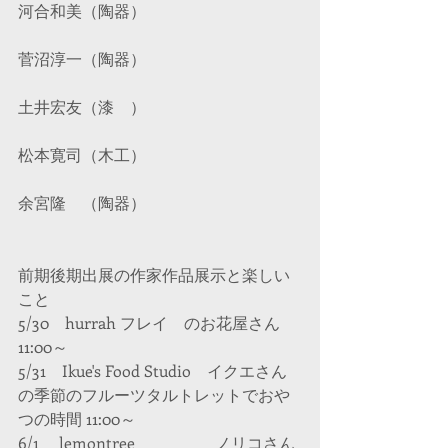
河合和美（陶器）
菅沼淳一（陶器）
土井宏友（漆　）
松本寛司（木工）
余宮隆　（陶器）
前期後期出展の作家作品展示と楽しい
こと
5/30　hurrah フレイ　のお花屋さん 
11:00～　
5/31　Ikue's Food Studio　イクエさん
の季節のフルーツタルトレットでおや
つの時間 11:00～　
6/1　 lemontree　　　　　ノリコさん