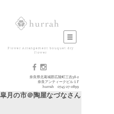
Flower Arrangement bouquet dry
flower
奈良県北葛城郡広陵町三吉38-2
奈良アンティークビル１F
hurrah
0745-27-0899
皐月の市＠陶屋なづなさん