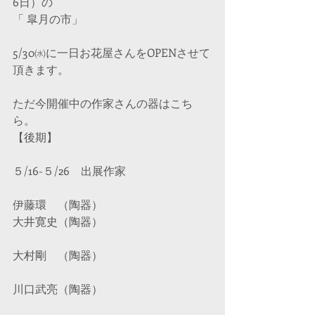
6日）の
「 皐月の市」
5/30㈬に一日お花屋さんをOPENさせて
頂きます。
ただ今開催中の作家さんの器はこち
ら。
【後期】
５/16-５/26　出展作家
伊藤環　（陶器）
大井寛史（陶器）
大村剛　（陶器）
川口武亮（陶器）