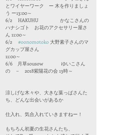
とワイヤーワーク　ー 木を作りましょ
う ー13:00～　
6/2　 HAKUHU 　　　　 かなこさんの
ハナシゴト　お花のアクセサリー屋さ
ん 11:00～　
6/2　 
#oonomotoko
 大野素子さんのマ
グカップ屋さん　　　　　　　　　 
11:00～　
6/6　月草sousow 　 　　 ゆいこさん
の　－　2018紫陽花の会 13時～
涼しげな木々や、大きな葉っぱさんた
ち、どんな出会いがあるか
仕入れ、気合入れていきますねー！
もちろん初夏の生花さんたち、