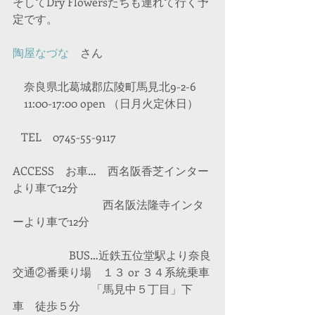
そしてDry Flowersたちも連れて行く予
定です。
陶屋なづな
　さん
　奈良県北葛城郡広陵町馬見北9-2-6
　11:00-17:00 open （日月火定休日）
   TEL　0745-55-9117
ACCESS　お車…　西名阪香芝インター
より車で12分
　　　　　　　　西名阪法隆寺インタ
ーより車で12分
　　　　　BUS…近鉄五位堂駅より奈良
交通②番乗り場　１３ or ３４系統乗車
　　　　　　　「馬見中５丁目」下
車　徒歩５分