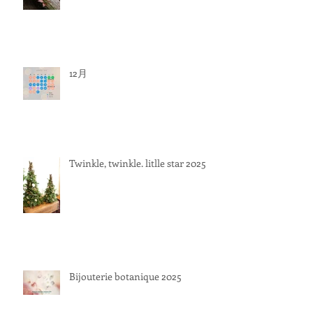
12月
Twinkle, twinkle. litlle star 2025
Bijouterie botanique 2025