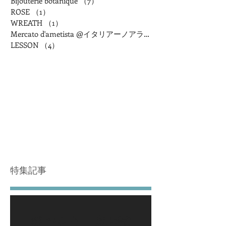
Bijouterie botanique
（7）
7件の記事
ROSE
（1）
1件の記事
WREATH
（1）
1件の記事
Mercato d'ametista @イタリアーノアランチャ
LESSON
（4）
4件の記事
特集記事
後でもう一度お試