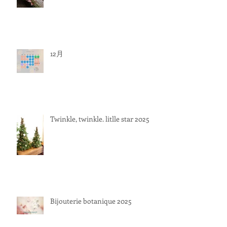
12月
Twinkle, twinkle. litlle star 2025
Bijouterie botanique 2025