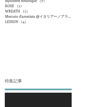
Bijouterie botanique
（7）
7件の記事
ROSE
（1）
1件の記事
WREATH
（1）
1件の記事
Mercato d'ametista @イタリアーノアランチャ
LESSON
（4）
4件の記事
特集記事
後でもう一度お試