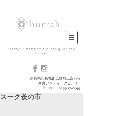
Flower Arrangement bouquet dry
flower
奈良県北葛城郡広陵町三吉38-2
奈良アンティークビル１F
hurrah
0745-27-0899
スーク蚤の市