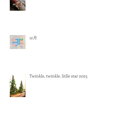
12月
Twinkle, twinkle. litlle star 2025
Bijouterie botanique 2025