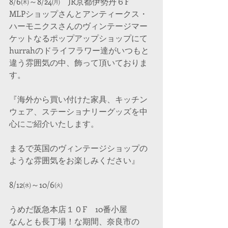
8/6㈭～8/24㈪　JR京都伊勢丹６F
MLPショップさんとアンティークス・
ハーモニクスさんのヴィンテージマー
ケットなるポップアップショップにて
hurrahのドライフラワー達がいつもと
違う雰囲気の中、飾って頂いておりま
す。
『海外から買い付けた家具、キッチン
ウェア、ステーショナリーグッズを中
心にご紹介いたします。
まるで英国のヴィンテージショップの
ような雰囲気をお楽しみください』
8/12㈬～10/6㈫
うめだ阪急本店１０F　10番小屋
なんとも長丁場！な期間、奈良市の