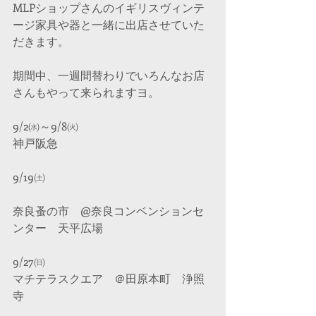
MLPショップさんのイギリスヴィンテ
ージ家具や器と一緒に出店させていた
だきます。
期間中、一週間替わりでいろんなお店
さんもやって来られますヨ。
9/2㈬～9/8㈫
神戸阪急
9/19㈯
奈良蚤の市　@奈良コンベンションセ
ンター　天平広場
9/27㈰
マチテラスクエア　＠田原本町　浄照
寺