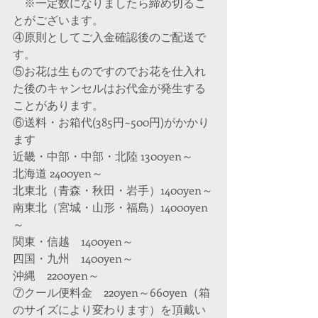
　※一定数になりましたら締め切るこ
とがございます。
④原則としてご入金確認後のご配送で
す。
⑤お花は生ものですのでお花を仕入れ
た後のキャンセルはお代金が発生する
ことがあります。
⑥送料・お箱代(385円~500円)がかかり
ます
近畿・中部・中部・北陸 1300yen～
北海道 2400yen～
北東北（青森・秋田・岩手）1400yen～
南東北（宮城・山形・福島）14000yen
～
関東・信越　1400yen～
四国・九州　1400yen～
沖縄　2200yen～
⑦クール便料金　220yen～660yen（箱
のサイズにより変わります）を頂戴い