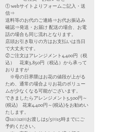
① webサイトよりフォームご記入・送
信⇒
送料等のお代のご連絡⇒お代お振込み
確認⇒発送・お届け
配送の場合、お電
話の場合も同じ流れとなります。
店頭お引き取りの方はお支払いは当日
で大丈夫です。
②ご注文はアレンジメント4,400円（税
込）　花束3,850円（税込）から承って
おりますが
　※母の日界隈はお花の値段が上がる
ため、通常の場合よりお花のボリュー
ムが少なくなる可能がございます。
できましたらアレンジメント5,500円～
(税込)　花束4,400円～(税込)をお勧めい
たします。
③11㈯12㈰お渡しは5/5㈰15時までにご
予約ください。