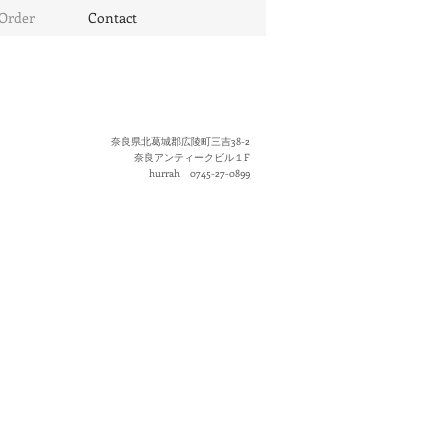
Order
Contact
奈良県北葛城郡広陵町三吉38-2
奈良アンティークビル１F
hurrah 0745-27-0899