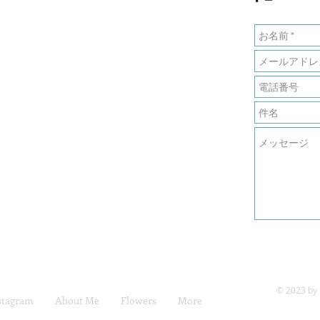
© 2023 by 
stagram
About Me
Flowers
More