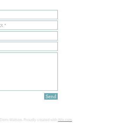
Send
Demi Watson. Proudly created with
Wix.com