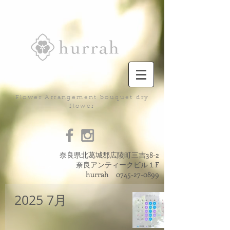
Flower Arrangement bouquet dry
flower
奈良県北葛城郡広陵町三吉38-2
奈良アンティークビル１F
hurrah
0745-27-0899
2025 7月