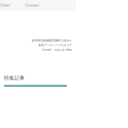
Order
Contact
奈良県北葛城郡広陵町三吉38-2
奈良アンティークビル１F
hurrah 0745-27-0899
特集記事