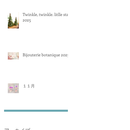
Twinkle, twinkle. litlle star
2025
Bijouterie botanique 2025
１１月