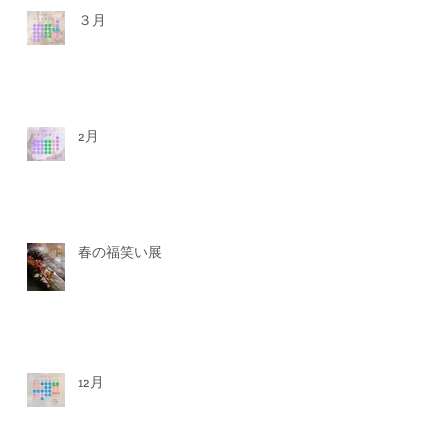
３月
2月
春の福笑い展
12月