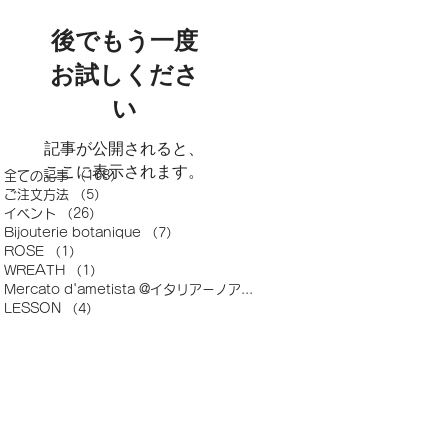
後でもう一度
お試しくださ
い
記事が公開されると、
ここに表示されます。
全ての記事
（168）
168件の記事
ご注文方法
（5）
5件の記事
イベント
（26）
26件の記事
Bijouterie botanique
（7）
7件の記事
ROSE
（1）
1件の記事
WREATH
（1）
1件の記事
Mercato d'ametista @イタリアーノアランチャ
（2）
2件の記事
LESSON
（4）
4件の記事