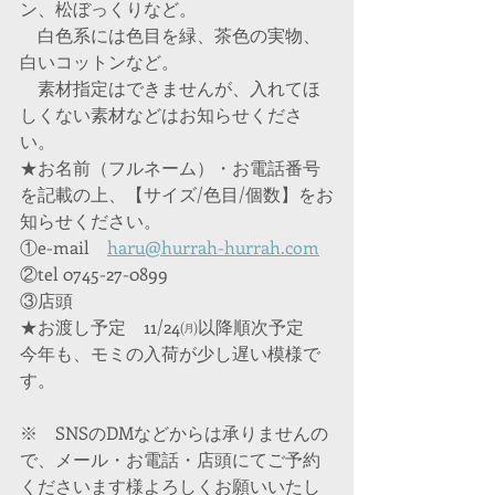
ン、松ぼっくりなど。　
　白色系には色目を緑、茶色の実物、
白いコットンなど。
　素材指定はできませんが、入れてほ
しくない素材などはお知らせくださ
い。
★お名前（フルネーム）・お電話番号
を記載の上、【サイズ/色目/個数】をお
知らせください。
①e-mail　
haru@hurrah-hurrah.com
②tel 0745-27-0899
③店頭
★お渡し予定　11/24㈪以降順次予定
今年も、モミの入荷が少し遅い模様で
す。　
※　SNSのDMなどからは承りませんの
で、メール・お電話・店頭にてご予約
くださいます様よろしくお願いいたし