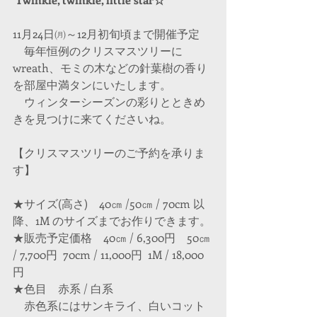
11月24日㈪～12月初旬頃まで開催予定
　毎年恒例のクリスマスツリーに
wreath、モミの木などの針葉樹の香り
を部屋中満タンにいたします。
　ウィンターシーズンの彩りとときめ
きを見つけに来てくださいね。
【クリスマスツリーのご予約を承りま
す】
★サイズ(高さ)　40㎝ /50㎝ / 70cm 以
降、1M のサイズまでお作りできます。
★販売予定価格　40㎝ / 6,300円　50㎝ 
/ 7,700円  70cm / 11,000円  1M / 18,000
円
★色目　赤系 / 白系
　赤色系にはサンキライ、白いコット