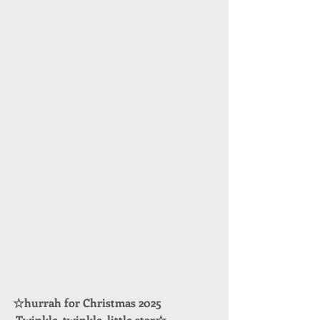
☆hurrah for Christmas 2025
 Twinkle, twinkle, little star☆