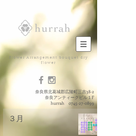
Flower Arrangement bouquet dry
flower
奈良県北葛城郡広陵町三吉38-2
奈良アンティークビル１F
hurrah
0745-27-0899
３月