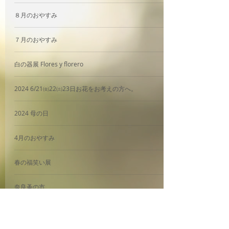
８月のおやすみ
７月のおやすみ
白の器展 Flores y florero
2024 6/21㈮22㈯23日お花をお考えの方へ。
2024 母の日
4月のおやすみ
春の福笑い展
奈良蚤の市
3
/
17