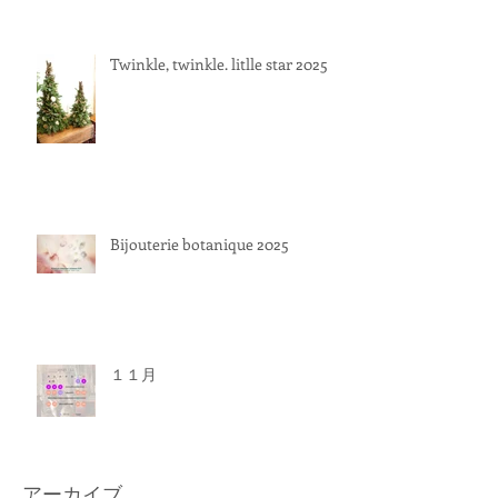
Twinkle, twinkle. litlle star 2025
Bijouterie botanique 2025
１１月
アーカイブ