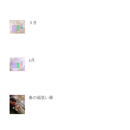
３月
2月
春の福笑い展