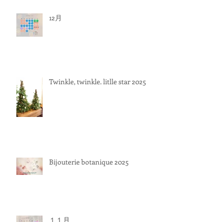
12月
Twinkle, twinkle. litlle star 2025
Bijouterie botanique 2025
１１月