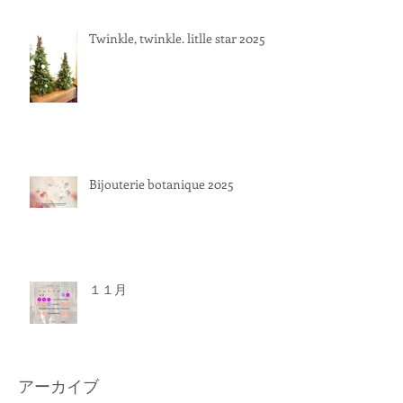
Twinkle, twinkle. litlle star 2025
Bijouterie botanique 2025
１１月
アーカイブ