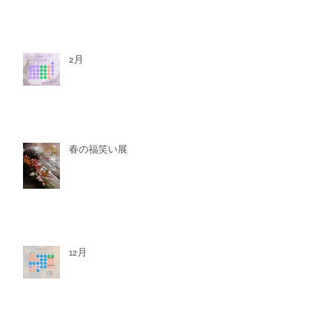
2月
春の福笑い展
12月